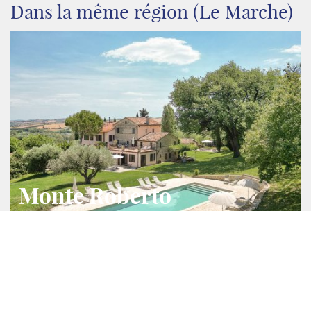
Dans la même région (Le Marche)
Monte Roberto
Le Marche
2
2
550 m
60000 m
Ref.
6571
Villa/Ferme Agritourisme/Chambre d'Hôte