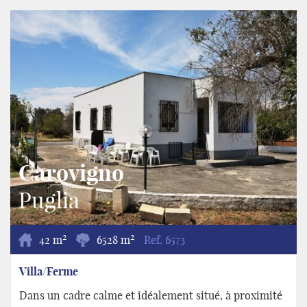
Carovigno
Puglia
2
2
42 m
6528 m
Ref.
6573
Villa/Ferme
Dans un cadre calme et idéalement situé, à proximité