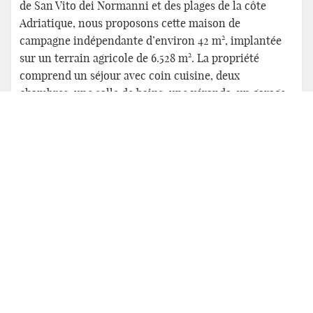
de San Vito dei Normanni et des plages de la côte
Adriatique, nous proposons cette maison de
campagne indépendante d’environ 42 m², implantée
sur un terrain agricole de 6.528 m². La propriété
comprend un séjour avec coin cuisine, deux
chambres, une salle de bains, une véranda, un garage,
une cheminée et un puits artésien. Idéale comme
maison de vacances ou résidence principale au cœur
de la nature, elle offre de beaux espaces extérieurs
ainsi qu’un parfait équilibre entre tranquillité,
intimité et facilité d’accès aux services et aux
principales voies de communication.