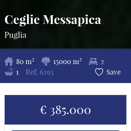
Ceglie Messapica
Puglia
2
2
80 m
15000 m
2
1
Ref.
6293
Save
€ 385.000