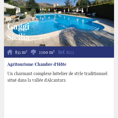
Gaggi
Sicilia
2
2
835 m
2200 m
Ref.
6575
Agritourisme/Chambre d'Hôte
Un charmant complexe hôtelier de style traditionnel
situé dans la vallée d'Alcantara